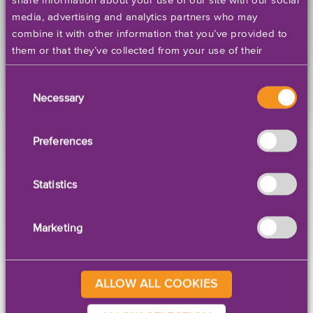
share information about your use of our site with our social
media, advertising and analytics partners who may
combine it with other information that you’ve provided to
them or that they’ve collected from your use of their
services. Please set your cookie preferences below.
Consent
Necessary
Selection
EBOOK
Die 10 populärsten
Preferences
Etikettenmaterialien
Mit mehr als 25 Jahren Erfahrung mit Kunden auf
Statistics
der ganzen Welt versteht GetLabels den
zunehmenden Bedarf an angemessener
Verpackung und Markenbildung. Das folgende
Marketing
eBook beschreibt die 10 beliebtesten
Etikettenmaterialien.
ALLOW ALL COOKIES
DAS PAPIER HERUNTERLADEN